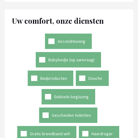
Uw comfort, onze diensten
Airconditioning
Babybedje (op aanvraag)
Badproducten
Douche
Dubbele beglazing
Gescheiden toiletten
Gratis breedband wifi
Haardroger