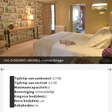
CH1-0-ODORAT--AROMES--ConvertImage
Tijdstip van aankomst :
17:00
Tijdstip van vertrek :
11:00
Maximumcapaciteit:
3
Bevestiging :
Onmiddellijk
Kingsize bed(den):
1
Extra bed(den) :
Ja
Babybedjes:
Ja