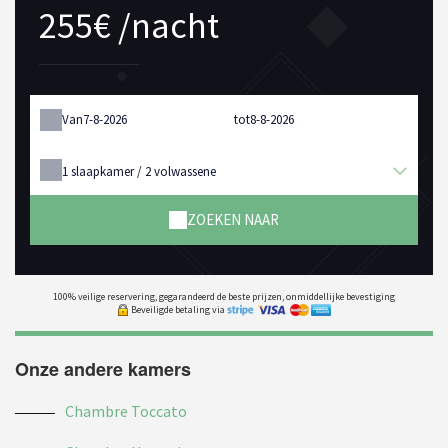
255€ /nacht
Van
tot
1
slaapkamer /
2
volwassene
ZOEKEN NAAR
100% veilige reservering, gegarandeerd de beste prijzen, onmiddellijke bevestiging
Beveiligde betaling via
Onze andere kamers
Chambre Toccato