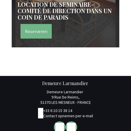
LOCATION DE SEMINAIRE-
COMITÉ DE DIRECTION DANS UN
COIN DE PARADIS
S
Reserveren
Demeure Larmandier
Demeure Larmandier
9 Rue De Reims,
51370 LES MESNEUX - FRANCE
+33 6 10 15 38 14
Contact opnemen per e-mail